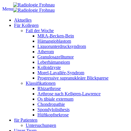
Menu
Aktuelles
Für Kollegen
Fall der Woche
MRA-Becken-Bein
Hämangioblastom
Liquorunterdrucksyndrom
Atherom
Granulosazelltumor
Leberhämangiom
Kolloidzyste
Morel-Lavallée-Syndrom
Progressive supranukleäre Blickparese
Klassifikationen
Rhizarthrose
Arthrose nach Kellgren-Lawrence
Os tibiale externum
Chondropathie
Spondylolisthesis
Hüftkopfnekrose
für Patienten
Untersuchungen
Unser Team