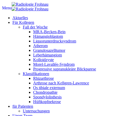
Menu
Aktuelles
Für Kollegen
Fall der Woche
MRA-Becken-Bein
Hämangioblastom
Liquorunterdrucksyndrom
Atherom
Granulosazelltumor
Leberhämangiom
Kolloidzyste
Morel-Lavallée-Syndrom
Progressive supranukleäre Blickparese
Klassifikationen
Rhizarthrose
Arthrose nach Kellgren-Lawrence
Os tibiale externum
Chondropathie
Spondylolisthesis
Hüftkopfnekrose
für Patienten
Untersuchungen
Unser Team