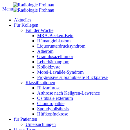
Menu
Aktuelles
Für Kollegen
Fall der Woche
MRA-Becken-Bein
Hämangioblastom
Liquorunterdrucksyndrom
Atherom
Granulosazelltumor
Leberhämangiom
Kolloidzyste
Morel-Lavallée-Syndrom
Progressive supranukleäre Blickparese
Klassifikationen
Rhizarthrose
Arthrose nach Kellgren-Lawrence
Os tibiale externum
Chondropathie
Spondylolisthesis
Hüftkopfnekrose
für Patienten
Untersuchungen
Unser Team