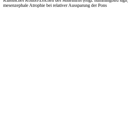
Klassisches Kolibri-Zeichen des Mittelhirns (engl. hummingbird sign)
mesenzephale Atrophie bei relativer Aussparung der Pons