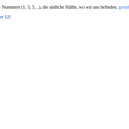
e
Nummern (1, 3, 5, ..), die südliche Hälfte, wo wir uns befinden,
gerad
r 12
!