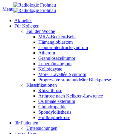
Menu
Aktuelles
Für Kollegen
Fall der Woche
MRA-Becken-Bein
Hämangioblastom
Liquorunterdrucksyndrom
Atherom
Granulosazelltumor
Leberhämangiom
Kolloidzyste
Morel-Lavallée-Syndrom
Progressive supranukleäre Blickparese
Klassifikationen
Rhizarthrose
Arthrose nach Kellgren-Lawrence
Os tibiale externum
Chondropathie
Spondylolisthesis
Hüftkopfnekrose
für Patienten
Untersuchungen
Unser Team