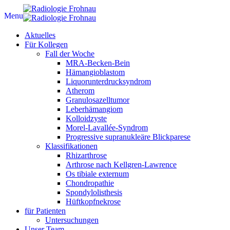
Menu
Aktuelles
Für Kollegen
Fall der Woche
MRA-Becken-Bein
Hämangioblastom
Liquorunterdrucksyndrom
Atherom
Granulosazelltumor
Leberhämangiom
Kolloidzyste
Morel-Lavallée-Syndrom
Progressive supranukleäre Blickparese
Klassifikationen
Rhizarthrose
Arthrose nach Kellgren-Lawrence
Os tibiale externum
Chondropathie
Spondylolisthesis
Hüftkopfnekrose
für Patienten
Untersuchungen
Unser Team